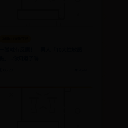
365bet娱乐在线
一碰就有反應！ 男人「10大性敏感
點」...你知道了嗎
🗓️ 06-28
👁️ 4544