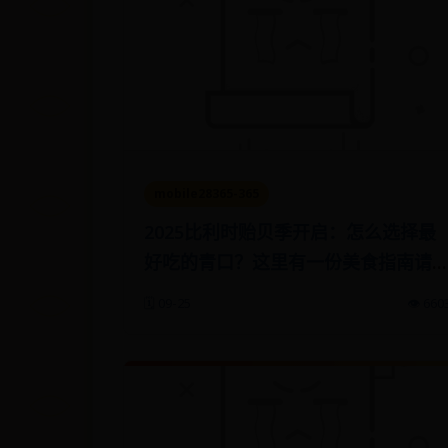
mobile28365-365
2025比利时贻贝季开启：怎么选择最
好吃的青口？这里有一份美食指南请
下！
🗓️ 09-25
👁️ 660