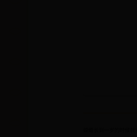
蝾螈长到一岁的时候就