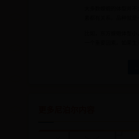
大多数蝾螈的体型并不
素都有关系。品种就是
比如，东方蝾螈体型小
一个重要因素。如果生
←
更多尼泊尔内容