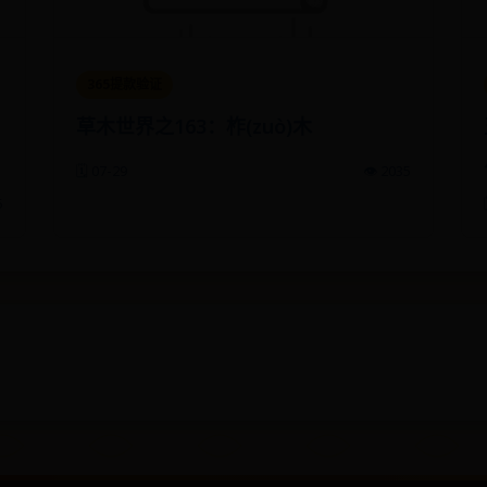
365提款验证
草木世界之163：柞(zuò)木
🗓️ 07-29
👁️ 2035
5