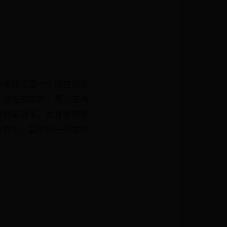
种海鲜它是一个凉性的东
个凉性的东西，那么这两
特别是对于，本身就脾胃
该再吃，其他的一些寒性