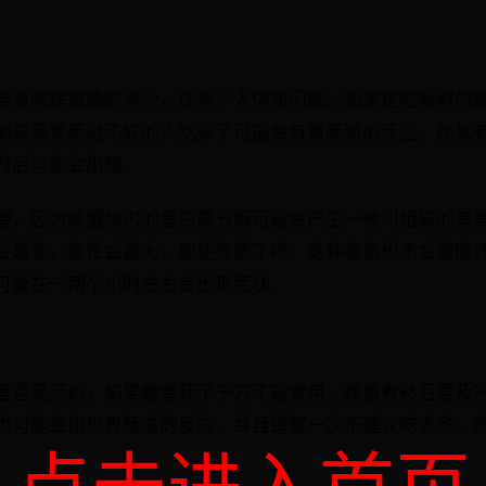
要看吃螃蟹量的多少，还有个人体质问题。如果是吃新鲜的
如果是胃肠道不好的人吃多了可能会有胃肠道的反应，比如
时后可能会出现。
蟹，因为螃蟹体内的蛋白质分解可能会产生一种叫组胺的有
会越多，毒性会越大，即使煮熟了吃，这种毒素也不会被破
可能在一两个小时左右会出现症状。
是否是活的，如果螃蟹死了千万不能食用。螃蟹煮熟后要及
也可能会出现胃肠道的反应。并且螃蟹一次不建议吃太多。
点击进入首页