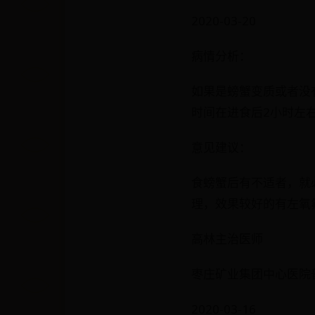
2020-03-20
病情分析：
如果是螃蟹变质或者没
时间在进食后2小时左
意见建议：
食螃蟹后有不适者，就
理，效果较好的有左氧
高林主治医师
枣庄矿业集团中心医院
2020-03-16