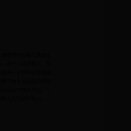
，螃蟹体内的蛋白质就会
多，毒气又越来越大，即
以后两个小时左右胃肠道
螃蟹中毒主要是因为螃蟹
以后出现中毒的原因，一
就要去医院进行救治。