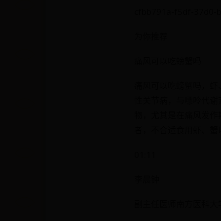
cfbb791a-f5df-37d0-
为你推荐
痛风可以吃螃蟹吗
痛风可以吃螃蟹吗，虾
性关节病，与嘌呤代谢
物，尤其是在痛风发作
者，不合适食用虾、蟹
01:11
李晨钟
副主任医师南方医科大