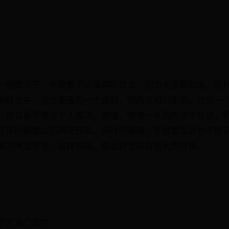
一般情况下，吃螃蟹不应该再吃西瓜，因为大家都知道，这
海鲜当中，凉性更强的一个食物，而西瓜相对来说，也是一
，很容易导致这个人腹泻、腹痛，等等一系列的这个症状，
应该吃螃蟹以后再吃西瓜，同样的道理，吃螃蟹以后也不应
喝凉啤酒等等，这样的话，都会对胃肠有很大的负担。
学东直门医院