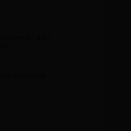
常见的食物中毒，多发生
症状。
服抗菌消炎药及对症处