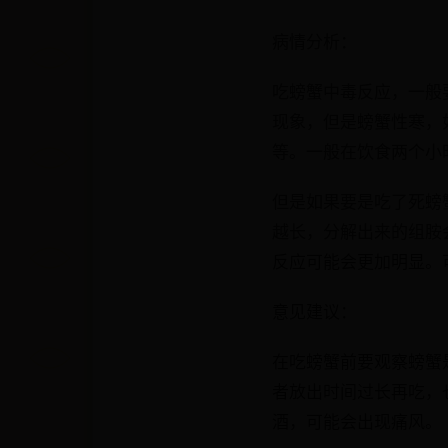
病情分析：
吃螃蟹中毒反应，一般
现象，但是螃蟹性寒，
等。一般在饮食两个小
但是如果要是吃了死螃
越长，分解出来的组胺
反应可能会更加明显。
意见建议：
在吃螃蟹前要观察螃蟹
者放出时间过长再吃，
酒，可能会出现痛风。