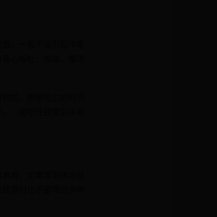
螃蟹，一般不会引起中毒
有恶心呕吐，腹痛，腹泻
毒物质。螃蟹死亡的时间
坏。一般吃死螃蟹后中毒
时食用，如果等到放凉或
吃螃蟹时也不要喝过多啤