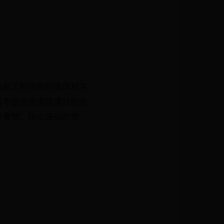
酸盐沉积所致的晶体相关
者不适合食用高嘌呤的食
呤食物，所以痛风的患