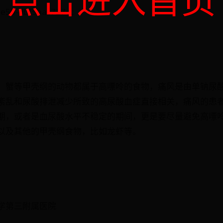
be59-dbf5aac727cc
、蟹等甲壳纲的动物都属于高嘌呤的食物，痛风是由单钠尿
紊乱和尿酸排泄减少所致的高尿酸血症直接相关，痛风的患
期，或者是血尿酸水平不稳定的期间，更是要尽量避免高嘌
以及其他的甲壳纲食物，比如龙虾等。
学第三附属医院