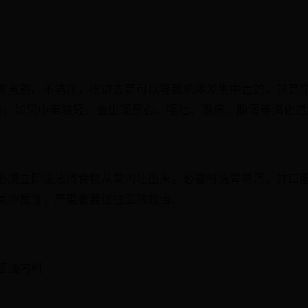
有煮熟、不洁净，吃进去是可以导致机体发生中毒的，就是
右。如果中毒较轻，会出现恶心、呕吐、腹痛、腹泻等消化道
必须立即设法将食物从胃内吐出来，必要时洗胃导泻，并口
氟沙星等，严重者要送往医院救治。
普通内科