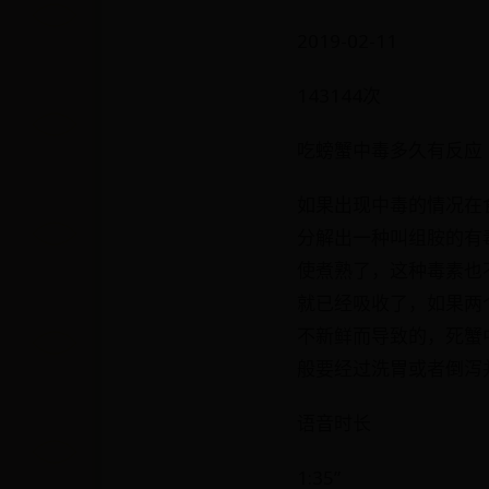
2019-02-11
143144次
吃螃蟹中毒多久有反应
如果出现中毒的情况在
分解出一种叫组胺的有
使煮熟了，这种毒素也
就已经吸收了，如果两
不新鲜而导致的，死蟹
般要经过洗胃或者倒泻
语音时长
1:35”