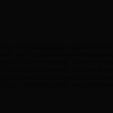
食用后一两个小时就会有症状出现，当螃蟹垂死或者已死时
毒物质，随着死亡的时间延长，螃蟹体内积聚的组胺越来越
不易被破坏，因此千万不要吃死螃蟹。一般情况下吃了螃蟹
个小时之内没有出现什么不适的症状，就不会出现中毒。吃
中会出现大量的细菌繁殖，而这类物质都是导致人体在食用
并口服抗炎、消炎的药物及对症处理，如果出现严重的现象