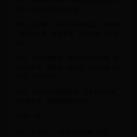
定义：藏语意为“歌舞”，是藏族音乐的核心形
式之一，包含多种地域变体：
康谐（弦子舞）：流行于康巴地区，以牛角胡
（毕旺）伴奏，舞姿柔美，曲调抒情，如巴塘
弦子。
堆谐：源自西藏西部，后发展为拉萨堆谐，结
构包含前奏、慢歌段、快歌段，以扎木聂（六
弦琴）和扬琴伴奏。
果谐：卫藏地区的圆圈歌舞，节奏由慢到快，
无乐器伴奏，强调脚部顿地节奏。
(2) 卓（འབྲོ）
定义：即“锅庄”，一种集体圆圈舞，分为：