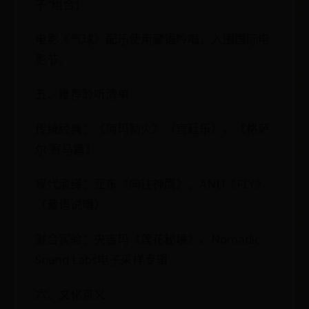
子”组合；
电影《气球》配乐使用藏语吟唱，入围国际电
影节。
五、推荐聆听清单
传统经典：《阿玛勒火》（宫廷乐）、《格萨
尔·赛马篇》
现代演绎：亚东《向往神鹰》、ANU《FLY》
（藏语说唱）
融合实验：央吉玛《莲花秘境》、Nomadic
Sound Labs电子采样专辑
六、文化意义