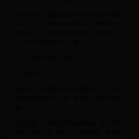
DeepSeek：藏族音乐是中华文化宝库中的瑰
宝，融合了高原独特的自然环境、宗教信仰和
民族历史，形成了极具辨识度的艺术风格。以
下从多个维度带你深入了解：
一、传统音乐的核心元素
1. 宗教音乐
诵经调：藏传佛教寺院中的集体诵经，以低沉
浑厚的男声和法号、钹、鼓伴奏，营造庄严氛
围。
羌姆乐舞：宗教法会中的面具舞蹈，音乐节奏
强烈，多用长号（筒钦）与鼓点配合，象征驱