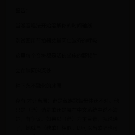
警告：
当喉音唱法开始溶解你的时间轴线
别试图用节拍器丈量冈仁波齐的呼吸
这里每个音符都是活佛坐床的野牦牛
会在脑回沟深处
种下永不融化的冰原
存有·才让当周：谐是藏族歌舞母体还不对。他
只是（谐）谐是歌还是舞在中文系统中说不清
楚，有争议。如果以（谐）为主目录，就说通
了，她就与（秧歌）相似。即可以当歌唱也可