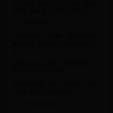
法号与法器：铜钦（长号）可达3米，发出低
频轰鸣；柄鼓、钹、骨号用于宗教仪式。
三、地域风格差异
卫藏地区（拉萨、日喀则）：音乐受宫廷与宗
教影响较深，藏戏和囊玛（室内乐）结构严
谨。
康巴地区（甘孜、昌都）：民歌豪放激越，热
巴舞以铃鼓和快速旋转著称。
安多地区（青海、甘肃）：牧歌悠长，拉伊
（情歌）婉转，多用龙头琴伴奏。
四、现当代的创新与传播