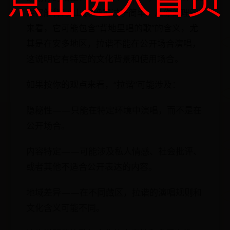
果仅解释为“山歌”确实过于简单。从你的理解
来看，它可能包含“背地里唱的歌”的含义，尤
其是在安多地区，拉谐不能在公开场合演唱，
这说明它有特定的文化背景和使用场合。
如果按你的观点来看，“拉谐”可能涉及：
隐秘性——只能在特定环境中演唱，而不是在
公开场合。
内容特定——可能涉及私人情感、社会批评、
或者其他不适合公开表达的内容。
地域差异——在不同藏区，拉谐的演唱规则和
文化含义可能不同。