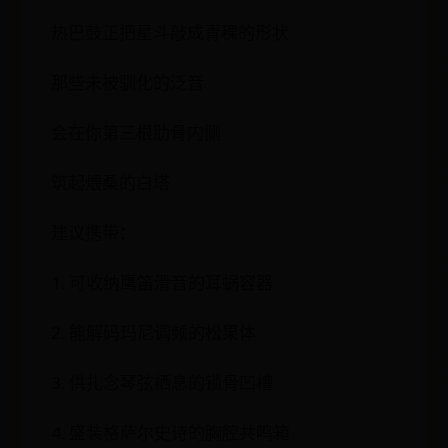
热巴鼓正把星斗敲成青稞的形状
那些未被驯化的泛音
会在你第三根肋骨内侧
筑起煨桑的白塔
建议携带：
1. 可收纳鹰笛滑音的耳蜗容器
2. 能解码玛尼调频的松果体
3. 供扎念琴弦栖息的锁骨凹槽
4. 盛装格萨尔史诗的胸腔共鸣箱