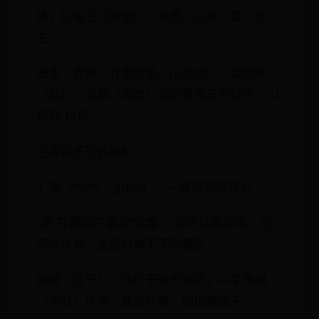
情，以弦子（康谐）、热巴、山歌（鲁）为
主。
安多（青海、甘肃南部、川西北）：以牧歌
（勒）、酒歌（则柔）和宗教音乐为特色，山
歌称“拉伊”。
主要音乐形式解析
1. 谐（གཞས་，gzhis）——藏族歌舞核心
“谐”在藏语中意为“歌舞”，既可以是歌唱，也
可以伴舞，主要分布于不同藏区：
康谐（弦子）：流行于康巴地区，以牛角胡
（毕旺）伴奏，曲调抒情，如巴塘弦子。