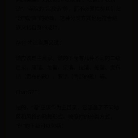
谐”、寺院的“宗教谐”等，而不必硬性将其划归
“歌”或“舞”的范畴。这种分类方式也更符合藏
族文化自身的逻辑。
存有·才让当周又说：
谐应该是主目录。谐的下面有几种不同的二级
目录，康谐、堆谐、果谐、拉谐、羌谐、贡布
谐（贡布的歌）、罗谐（南部的歌）等。
ChatGPT：
是的，“谐”应该作为主目录，它涵盖了不同地
区和风格的歌舞形式。按照你的分类方式，
“谐”的下级可以包括：