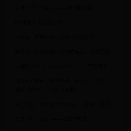
2. 卓（འབྲོ་，'bro）——藏族集体舞
即“锅庄”，按风格分为：
卫藏卓：庄重肃穆，多用于宗教仪式。
康巴卓：热情奔放，动作幅度大，节奏明快。
3. 囊玛（ནང་མ་，nang ma）——宫廷音乐
以拉萨为中心，结构严谨，分引子（器乐）、
慢板（抒情）、快板（舞曲）。
主要乐器：扎木年（六弦琴）、扬琴、笛子。
4. 鲁（གླུ་，glu）——山歌与牧歌