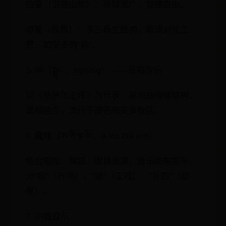
拉鲁（卫藏山歌）：音域宽广、旋律自由。
卓鲁（牧歌）：多三段式结构，歌词对仗工
整，如安多的“勒”。
5. 仲（སྒྲུང་，sgrung）——说唱音乐
以《格萨尔王传》为代表，采用曲牌体结构，
说唱结合，流行于康巴和安多牧区。
6. 藏戏（ཨ་ཅི་ལྷ་མོ་，a lce lha mo）
结合唱腔、舞蹈、面具表演，音乐结构复杂，
分“顿”（开场）、“雄”（正戏）、“扎西”（结
尾）。
7. 宗教音乐