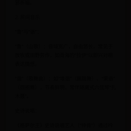
邪祈福。
2. 民间音乐
“鲁”与“谐”：
“鲁”（山歌）：音域宽广，自由悠长，常见于
放牧或田野劳作，如青海的“拉伊”以即兴对唱
表达情感。
“谐”（歌舞曲）：如“堆谐”（踢踏舞）、“果谐”
（圆圈舞），节奏鲜明，常伴随藏式六弦琴“扎
木聂”。
史诗说唱：
《格萨尔王》史诗说唱艺人（“仲肯”）通过吟