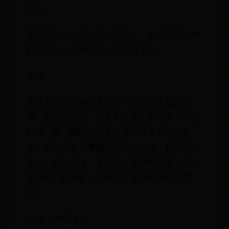
肯）。
现代歌手：才旦卓玛（民歌）、容中尔甲（流
行融合）、天杵乐队（藏语摇滚）。
总结
藏族音乐以地域方言为界，形成了卫藏的典
雅、康巴的豪放、安多的辽阔三种风格，并通
过谐、卓、囊玛等形式，将高原生活的宗教
性、劳动场景与情感表达融为一体。其乐器、
曲式（如一段体、变奏体）和声腔特点（如自
由节拍、装饰音）均体现了独特的文化适应
性。
Chat GPT写的：