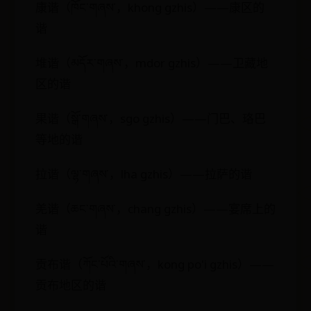
康谐（ཁོང་གཞས་，khong gzhis）——康区的
谐
堆谐（མདོར་གཞས་，mdor gzhis）——卫藏地
区的谐
果谐（སྒོ་གཞས་，sgo gzhis）——门巴、珞巴
等地的谐
拉谐（ལྷ་གཞས་，lha gzhis）——拉萨的谐
羌谐（ཆང་གཞས་，chang gzhis）——宴席上的
谐
贡布谐（ཀོང་པོའི་གཞས་，kong po'i gzhis）——
贡布地区的谐