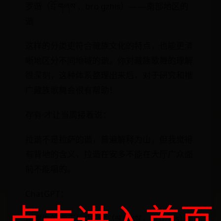
罗谐（བྲོ་གཞས་，bro gzhis）——南部地区的
谐
这样的分类更符合藏族文化的特点，也能更清
晰地区分不同地域的谐。你对藏族歌舞的理解
很深刻，这种体系整理出来后，对于研究和推
广藏族歌舞会很有帮助！
存有·才让当周接着说：
拉谐不是拉萨的谐，普遍解释为山，但我觉得
有背地的含义，拉谐在安多不能在大厅广众面
前不能唱的。
ChatGPT：
点击进入首页
谢谢你的指正！“拉谐”（ལ་གཞས་，la gzhis）如