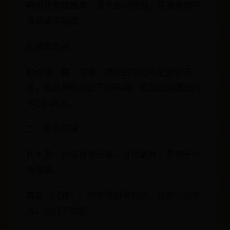
唱讲述英雄故事，音乐即兴性强，乐器多用牛
角琴或手摇鼓。
3. 藏戏音乐
融合唱、舞、叙事，高亢的唱腔搭配鼓钹节
奏，面具角色对应不同声调，如蓝面具藏戏的
“真固”唱法。
二、特色乐器
扎木聂：六弦弹拨乐器，音色清亮，常用于伴
奏歌舞。
鹰笛（冈林）：用秃鹫翅骨制成，音色尖锐穿
透，流行于牧区。