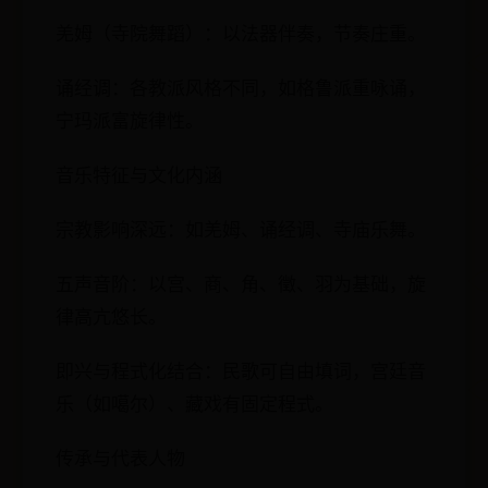
羌姆（寺院舞蹈）：以法器伴奏，节奏庄重。
诵经调：各教派风格不同，如格鲁派重咏诵，
宁玛派富旋律性。
音乐特征与文化内涵
宗教影响深远：如羌姆、诵经调、寺庙乐舞。
五声音阶：以宫、商、角、徵、羽为基础，旋
律高亢悠长。
即兴与程式化结合：民歌可自由填词，宫廷音
乐（如噶尔）、藏戏有固定程式。
传承与代表人物