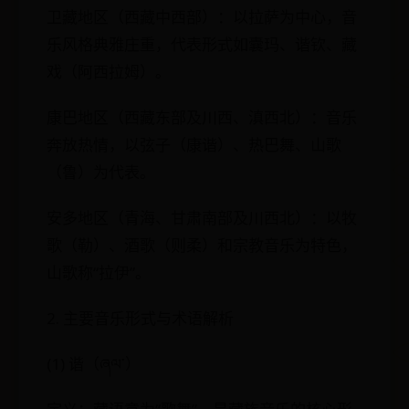
卫藏地区（西藏中西部）：以拉萨为中心，音
乐风格典雅庄重，代表形式如囊玛、谐钦、藏
戏（阿西拉姆）。
康巴地区（西藏东部及川西、滇西北）：音乐
奔放热情，以弦子（康谐）、热巴舞、山歌
（鲁）为代表。
安多地区（青海、甘肃南部及川西北）：以牧
歌（勒）、酒歌（则柔）和宗教音乐为特色，
山歌称“拉伊”。
2. 主要音乐形式与术语解析
(1) 谐（ཞལ་）