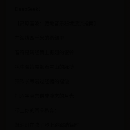
DeepSeek：
【高原音波：藏地音乐秘境漂流指南】
在海拔四千米的褶皱里
音符是转经筒上振翅的银铃
牦牛骨笛震颤着雪山的脉搏
铜钦长号漫过经幡的褶皱
把六字真言谱成液态的月光
带上你的耳朵私奔：
酥油灯在弦子琴上跳踢踏舞时