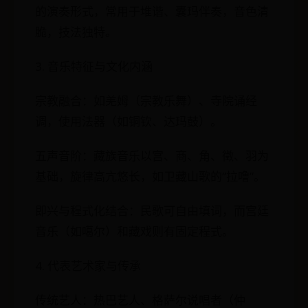
的演奏形式，常用于堆谐、囊玛伴奏，音色清
脆，技法独特。
3. 音乐特征与文化内涵
宗教融合：如羌姆（宗教乐舞）、寺院诵经
调，使用法器（如铜钦、达玛鼓）。
五声音阶：藏族音乐以宫、商、角、徵、羽为
基础，旋律高亢悠长，如卫藏山歌的“拉噜”。
即兴与程式化结合：民歌可自由填词，而宫廷
音乐（如噶尔）和藏戏则有固定程式。
4. 代表艺术家与传承
传统艺人：热巴艺人、格萨尔说唱者（仲