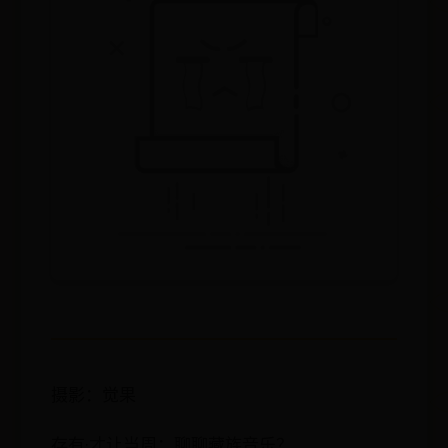
摄影：觉果
存有·才让当周：聊聊藏族音乐？