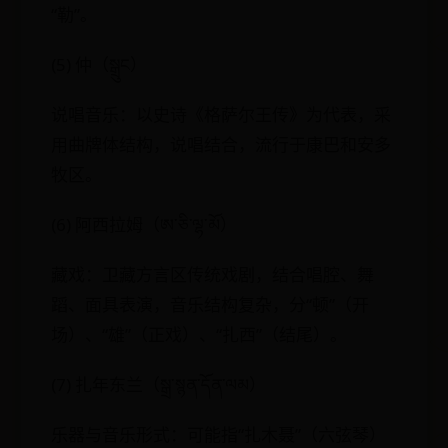
“勒”。
(5) 仲（སྒྲུང）
说唱音乐：以史诗《格萨尔王传》为代表，采
用曲牌体结构，说唱结合，流行于康巴和安多
牧区。
(6) 阿西拉姆（ཨ་ཅི་ལྷ་མོ）
藏戏：卫藏方言区传统戏剧，结合唱腔、舞
蹈、面具表演，音乐结构复杂，分“顿”（开
场）、“雄”（正戏）、“扎西”（结尾）。
(7) 扎年东兰（སྒྲ་སྙན་དོན་ལམ）
乐器与音乐形式：可能指“扎木聂”（六弦琴）