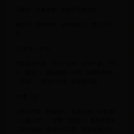
卫藏卓：庄重肃穆，多用于宗教仪式。
康巴卓：热情奔放，动作幅度大，常见于节
庆。
(3) 囊玛（ནང་མ）
宫廷音乐代表：流行于拉萨，结构严谨，分引
子（器乐）、慢板歌曲（抒情）和快板舞曲
（活泼），常用扎木聂、扬琴等伴奏。
(4) 鲁（གླུ）
山歌与牧歌：音域宽广、节奏自由，分“拉鲁”
（卫藏山歌）、“卓鲁”（牧歌）。鲁体民歌多
三段式结构，歌词对仗工整，如安多地区的