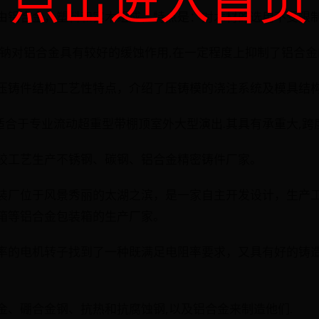
窗是由铝合金，塑料和实木组成，特点是：对木材的选用不受限
,碳酸钠对铝合金具有较好的缓蚀作用,在一定程度上抑制了铝合金
端盖压铸件结构工艺性特点，介绍了压铸模的浇注系统及模具结
架适合于专业流动超重型带棚顶室外大型演出.其具有承重大,跨
硅溶胶工艺生产不锈钢、碳钢、铝合金精密铸件厂家。
器包装厂位于风景秀丽的太湖之滨，是一家自主开发设计，生产
箱等铝合金包装箱的生产厂家。
转差率的电机转子找到了一种既满足电阻率要求，又具有好的铸
准合金、硼合金钢、抗热和抗腐蚀钢,以及铝合金来制造他们.