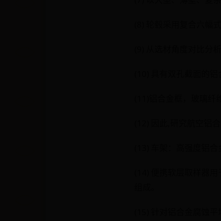
(8) 轮毂采用复合六幅
(9) 从选材角度对比
(10) 具有双孔截面
(11)铝合金框，玻璃
(12) 因此,研究航
(13) 车架：高强度
(14) 便携软层取样
组成。
(15) 针对铝合金腐