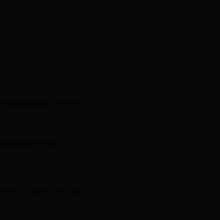
过测量其因氢析出所产生
织和硬度值分布情况.
变形的一些实际可行的措