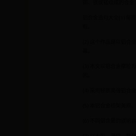
铜、镁或锰组成的合金
铝合金造句大全(1)
眼。
(2) 这个作品是以
幕。
(3) 本文以铝合金
因。
(4) 采用轻质高强
(5) 本铝合金桥架
(6) 不同铝含量的镁
(7) 以大型、薄壁、