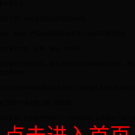
率计算方法。
脂剂可用于钢、铜合金及铝合金的脱脂除油。
压钠灯、金卤灯.产品特点铸铝合金外客,压铸成形,表面喷塑.
有铝合金重力浇铸、压铸、液压、冲压等.
测报铝合金针孔度的方法。该方法是在铝合金凝聚固过程中，通
孔度预测的。
备7075铝合金导弹锥壳模拟试件,研究了锻后锻件各部位金相组
铝合金门窗而不采用铁门窗，原因是？
石墨制品变形、开裂等原因进行了分析和探讨，从而提出了减少
点击进入首页