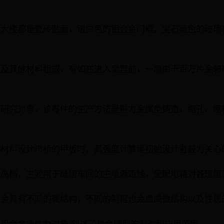
 每座大楼都是瓷砖贴面，银白色的铝合金门框，宝石蓝色的玻
铝合金及其他材料组成，有如在进入皇宫前，一扇由千百万片金
摩轮为研究对象，该零件的生产方法是重力金属型铸造，缩孔、
铝合金材料设计舟桥的甲板时，其强度计算是初始设计者最为关
美观、高档，主要用于缝纫车间的主电源走线，使配电箱对各班
铝合金具有不同的微结构，不同的制程也会造成微结构以及性质
复杂铝合金铸件为对象,叙述了复合铸型的制造和应用范例.