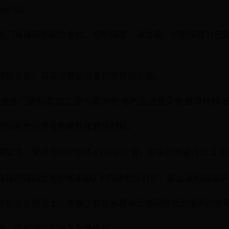
dc12。
质合金刀具薄切削铝合金时，切削速度、进给量、切削深度对已
的是镁铝合金，其次是镁锰合金和镁锌锆合金。
件;铝合金门窗制造;加工;室内装饰;机电产品;五金交电;建筑材料;
学成功研制出铝合金陶瓷纤维复合材料。
要成果如下：使用电阻炉熔炼a356铝合金，并采用斜坡冷却法
淘汰直接燃煤的反射炉和4吨以下的其他反射炉，禁止采用坩埚
涂覆在铝合金模型上，考察了其在水筒中低频段降低流噪声的效
金外壳，外形细小的长方型静电棒。