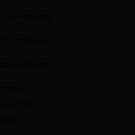
璃在阳光的照耀下明亮耀
碧辉煌的贝壳编织成的帘
缩松是产生废品的主要原
心的问题之一。
组可有效供电和控制。
的差异。