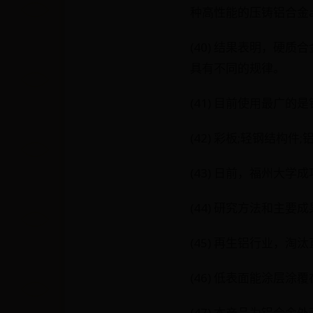
种高性能的压铸铝合金a
(40) 结果表明，硬
具有不同的规律。
(41) 目前使用最广
(42) 彩板;轻钢结构
(43) 日前，福州大
(44) 研究方法和主
(45) 再生铝行业，
(46) 低表面能涂层
(47) 本产品为铝合