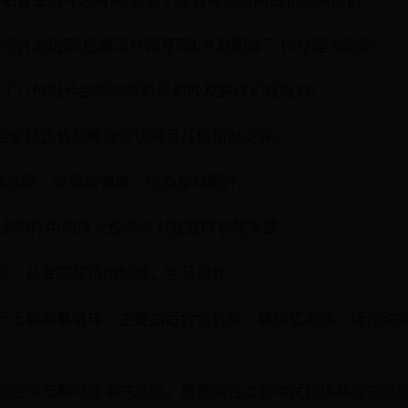
式铝合金轮毂(酷猫写作网整理),并且配备了19寸超大轮胎.
分析了几种铝合金的动态断裂韧性及裂纹扩展阻力。
的铝合金挤压管的断面形状满足几何相似定律。
纤维纱网，高强度弹簧，优质塑料配件。
空铝合金构件中的淬火残余应力就显得非常重要.
铝合金，从专四腔挤出制成，宝马设计。
器用于土层勘察取样，主要由铝合金机架、螺旋式地锚、链传动
蚀平均速率与瞬时速率的差异，根据腐蚀过程中试样横截面的变