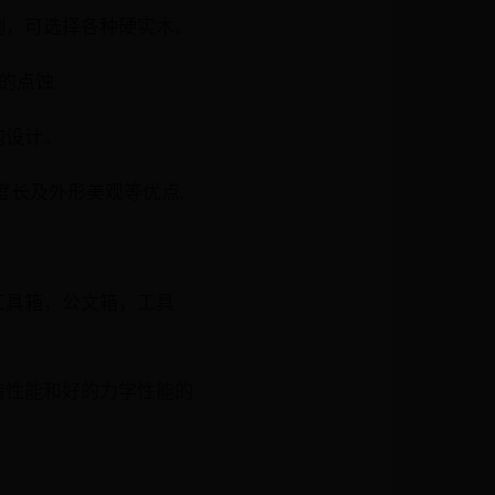
制，可选择各种硬实木。
的点蚀.
构设计。
度长及外形美观等优点.
工具箱，公文箱，工具
造性能和好的力学性能的