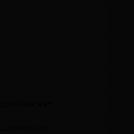
加压及伞齿轮回转等部件
化与欧姆电阻的对应关