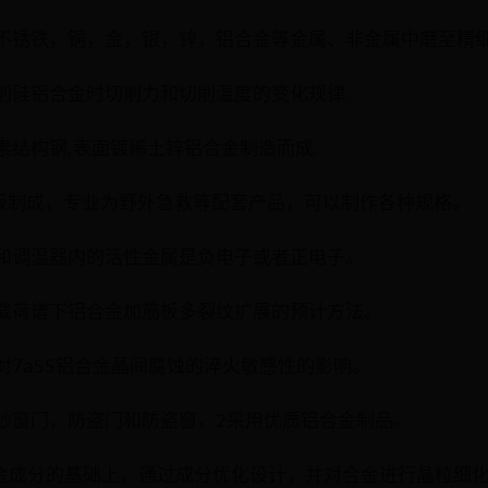
钢，不锈铁，铜，金，银，锌，铝合金等金属、非金属中磨至精
具切削硅铝合金时切削力和切削温度的变化规律.
碳素结构钢,表面镀稀土锌铝合金制造而成.
火板制成，专业为野外急救等配套产品，可以制作各种规格。
冷排和调温器内的活性金属是负电子或者正电子。
随机载荷谱下铝合金加筋板多裂纹扩展的预计方法。
形量对7a55铝合金晶间腐蚀的淬火敏感性的影响。
窗，纱窗门，防盗门和防盗窗，2采用优质铝合金制品。
压铸铝合金成分的基础上，通过成分优化设计，并对合金进行晶粒