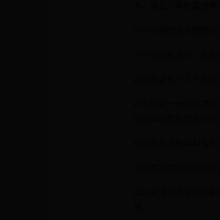
系，建立了新的腐蚀速
(16) 研制的复合脱
(17) 可配装汞灯、高
(18) 主要生产工艺
(19) 研究一种快速
的自由线膨胀而进行针
(20) 采用热模锻制
(21) 高层建筑常用
(22) 对浸铝合金炭
施。