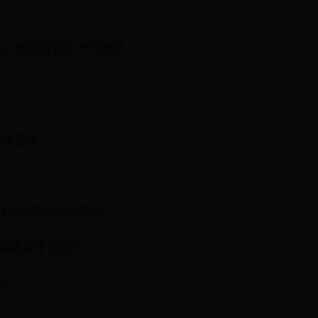
加工表面残留应力的影响
日用百货.
进行半固态熔体的制备。
炉熔炼再生铝合金。
果。