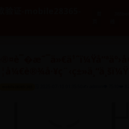
验证-mobile28365-
首
365b
页
线
®¤è¯�æ˜¯ä»€ä¹ˆï¼Ÿå“ªäº›å
¦å¼€è®¾å·¥ç¨‹ç±»ä¸“ä¸šï¼Ÿ
🗓️ 2025-07-10 01:35:50
✍️ admin
👁️ 7510
❤️ 8
mobile28365-365