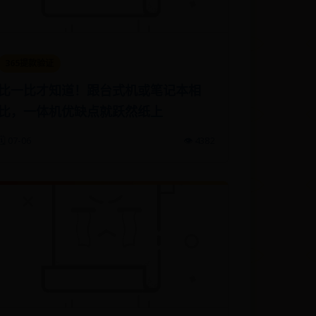
365提款验证
比一比才知道！跟台式机或笔记本相
比，一体机优缺点就跃然纸上
🗓️ 07-06
👁️ 4382