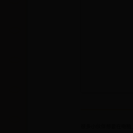
很多小伙伴想要在电脑上