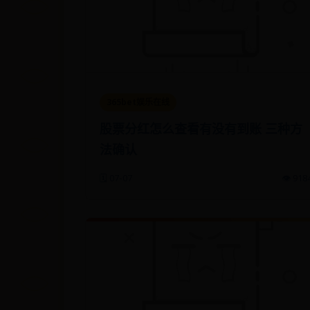
365bet娱乐在线
股票分红怎么查看有没有到账 三种方
法确认
🗓️ 07-07
👁️ 918