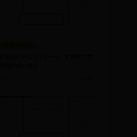
mobile28365-365
护眼台灯什么牌子好一点？护眼性能优
秀的护眼灯推荐
🗓️ 06-29
👁️ 6467