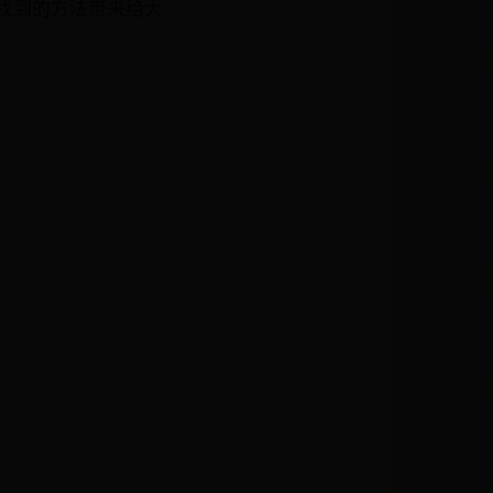
己找到的方法带来给大