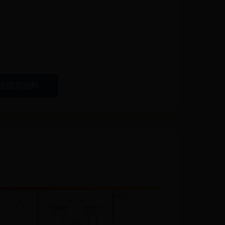
收藏和加购 →