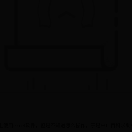
使用excel软件，但是不知道怎么操作，于是来IT百科求