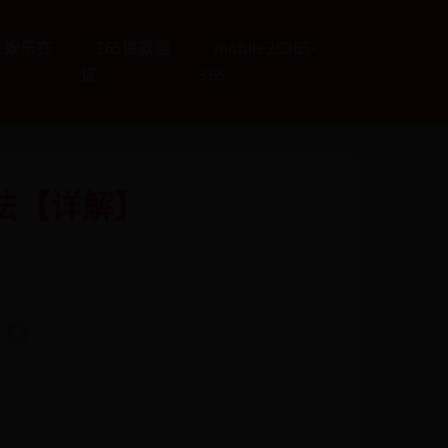
et娱乐在
365提款验
mobile28365-
证
365
方法【详解】