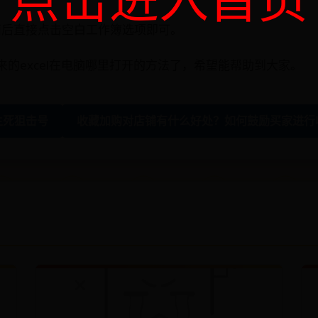
建界面后直接点击空白工作簿选项即可。
的excel在电脑哪里打开的方法了，希望能帮助到大家。
生死狙击号
收藏加购对店铺有什么好处？如何鼓励买家进行