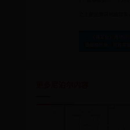
之上便是腾讯电脑管家w
← 《将军台》两地研
造楷模形象、讲好英
更多尼泊尔内容