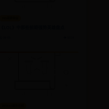
365提款验证
《LOL》中那些前期强势英雄盘点
🗓️ 08-05
👁️ 9558
365bet娱乐在线