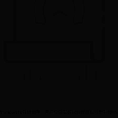
ndows10升级助手，客户只需安裝以后就可以预定升級Wind