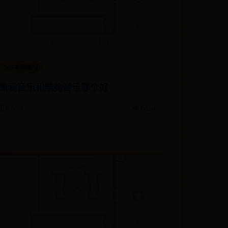
365提款验证
酷我音乐和酷狗音乐哪个好
🗓️ 07-30
👁️ 6834