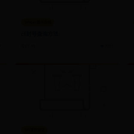
365bet娱乐在线
cf封号查询方法
7
🗓️ 07-19
👁️ 7031
365提款验证