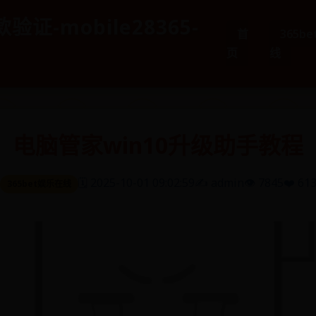
验证-mobile28365-
首
365b
页
线
电脑管家win10升级助手教程
🗓️ 2025-10-01 09:02:59
✍️ admin
👁️ 7845
❤️ 61
365bet娱乐在线