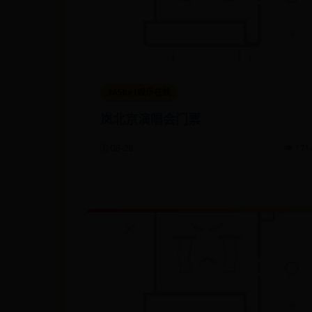
365bet娱乐在线
岚北京演唱会门票
🗓️ 08-28
👁️ 171